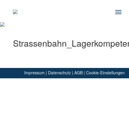
Navig
Strassenbahn_Lagerkompete
Impressum
|
Datenschutz
|
AGB
|
Cookie-Einstellungen