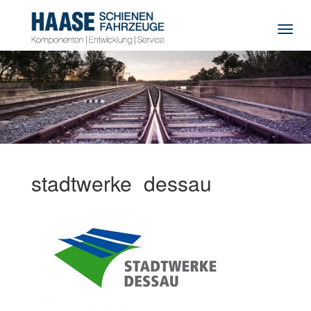
Navig
stadtwerke_dessau