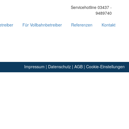
Servicehotline 03437 -
9489740
treiber
Für Vollbahnbetreiber
Referenzen
Kontakt
Impressum
|
Datenschutz
|
AGB
|
Cookie-Einstellungen